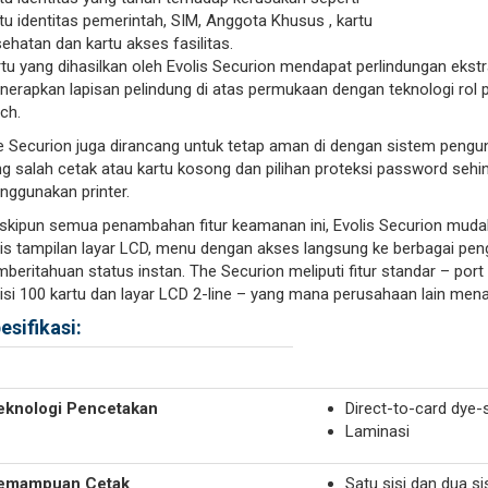
tu identitas pemerintah, SIM, Anggota Khusus , kartu
ehatan dan kartu akses fasilitas.
tu yang dihasilkan oleh Evolis Securion mendapat perlindungan ekstr
erapkan lapisan pelindung di atas permukaan dengan teknologi rol 
ch.
 Securion juga dirancang untuk tetap aman di dengan sistem pengun
g salah cetak atau kartu kosong dan pilihan proteksi password seh
ggunakan printer.
kipun semua penambahan fitur keamanan ini, Evolis Securion mudah 
is tampilan layar LCD, menu dengan akses langsung ke berbagai pe
beritahuan status instan. The Securion meliputi fitur standar – port 
isi 100 kartu dan layar LCD 2-line – yang mana perusahaan lain me
esifikasi:
eknologi Pencetakan
Direct-to-card dye-
Laminasi
emampuan Cetak
Satu sisi dan dua si