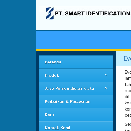
Ev
Beranda
Evo
Produk
lam
tah
Jasa Personalisasi Kartu
mo
dit
Perbaikan & Perawatan
kea
ke
Karir
cet
Se
Kontak Kami
kar