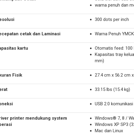
warna penuh dan 
esolusi
300 dots per inch
ecepatan cetak dan Laminasi
Warna Penuh YMCK-K
apasitas kartu
Otomatis feed: 100 
Kapasitas tray kelua
mm)
kuran Fisik
27.4 cm x 56.2 cm x
erat
33.15 lbs (15.4 kg)
oneksi
USB 2.0 komunikasi
river printer mendukung system
Windows® 7, 8 / Wi
perasi
Windows XP SP3 (32
Mac dan Linux