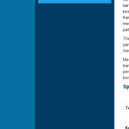
kar
kes
Kar
men
pat
The
yan
men
Mes
bar
pem
ber
Sp
T
K