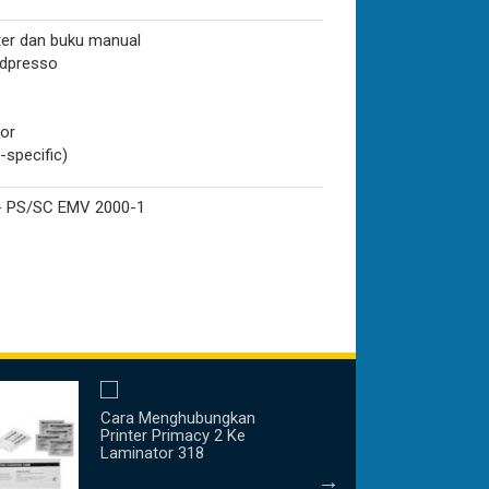
nter dan buku manual
rdpresso
or
-specific)
- PS/SC EMV 2000-1
Cara Menghubungkan
Printer Primacy 2 Ke
Laminator 318