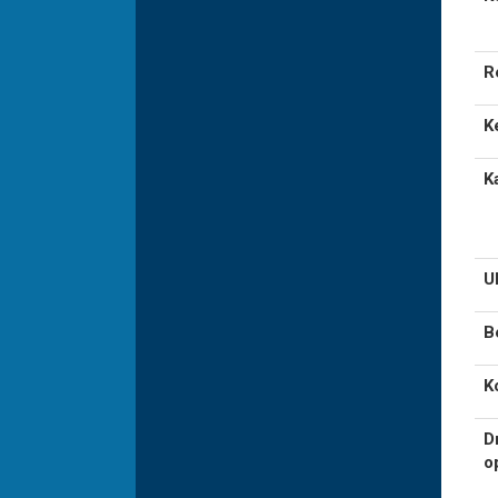
R
K
K
U
B
K
D
o