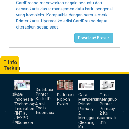
CardPresso menawarkan segala sesuatu dari
desain kartu dasar manajemen data kartu pengenal
yang kompleks. Kompatible dengan semua merk
Printer kartu. Upgrade ke edisi CardPresso dapat
diterapkan setiap saat.
Download Brosur
Info
Terkini
a
Distribusi
Unb
goprasikan
Printer
Prin
Event
Distribusi
Cara
Cara
lis
Kartu ID
Ter
Indonesia
Ribbon
Membersihkan
Menghubungka
inator
Card
Technology
Evolis
Printer
Printer
Evolis
Innovation
Primacy
Primacy
pa
Indonesia
(INTI) ,
2
2 Ke
us
JIEXPO
Menggunakan
Laminator
nggunakan
Indonesia
Cleaning
318
ter (
Kit