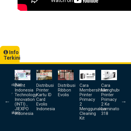
Info
Terkini
a
goprasikan
Event
Distribusi
Distribusi
Cara
Cara
Unb
lis
Indonesia
Printer
Ribbon
Membersihkan
Menghubungka
Prin
inator
Technology
Kartu ID
Evolis
Printer
Printer
Ter
Innovation
Card
Primacy
Primacy
pa
(INTI) ,
Evolis
2
2 Ke
us
JIEXPO
Indonesia
Menggunakan
Laminator
nggunakan
Indonesia
Cleaning
318
ter (
Kit
nd
ne )