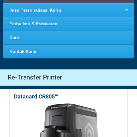
Jasa Personalisasi Kartu
Perbaikan & Perawatan
Karir
Kontak Kami
Re-Transfer Printer
Datacard CR805™