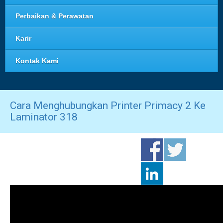
Perbaikan & Perawatan
Karir
Kontak Kami
Cara Menghubungkan Printer Primacy 2 Ke
Laminator 318