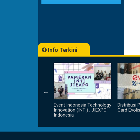
Info Terkini
 Mengoprasikan Evolis
nator 318 Tanpa Harus
gunakan Printer (
d Alone )
Event Indonesia Technology
Distribusi 
Innovation (INTI) , JIEXPO
Card Evoli
Indonesia