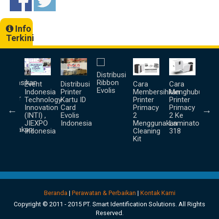
Info
Terkini
a
Distribusi
Unb
goprasikan
Ribbon
Prin
Event
Distribusi
Cara
Cara
lis
Evolis
Ter
Indonesia
Printer
Membersihkan
Menghubungka
inator
Technology
Kartu ID
Printer
Printer
Innovation
Card
Primacy
Primacy
pa
(INTI) ,
Evolis
2
2 Ke
us
JIEXPO
Indonesia
Menggunakan
Laminator
nggunakan
Indonesia
Cleaning
318
ter (
Kit
nd
ne )
Beranda
|
Perawatan & Perbaikan
|
Kontak Kami
Copyright © 2011 - 2015 PT. Smart Identification Solutions. All Rights
Reserved.