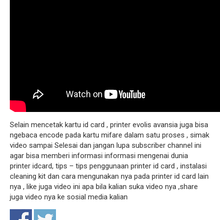
Selain mencetak kartu id card , printer evolis avansia juga bisa
ngebaca encode pada kartu mifare dalam satu proses , simak
video sampai Selesai dan jangan lupa subscriber channel ini
agar bisa memberi informasi informasi mengenai dunia
printer idcard, tips – tips penggunaan printer id card , instalasi
cleaning kit dan cara mengunakan nya pada printer id card lain
nya , like juga video ini apa bila kalian suka video nya ,share
juga video nya ke sosial media kalian