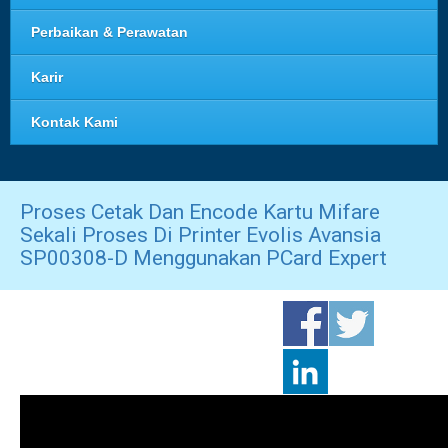
Perbaikan & Perawatan
Karir
Kontak Kami
Proses Cetak Dan Encode Kartu Mifare
Sekali Proses Di Printer Evolis Avansia
SP00308-D Menggunakan PCard Expert