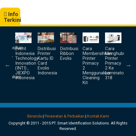
Info
Terkini
a
goprasikan
Event
Distribusi
Distribusi
Cara
Cara
Unb
lis
Indonesia
Printer
Ribbon
Membersihkan
Menghubungka
Prin
inator
Technology
Kartu ID
Evolis
Printer
Printer
Ter
Innovation
Card
Primacy
Primacy
pa
(INTI) ,
Evolis
2
2 Ke
us
JIEXPO
Indonesia
Menggunakan
Laminator
nggunakan
Indonesia
Cleaning
318
ter (
Kit
nd
ne )
Beranda
|
Perawatan & Perbaikan
|
Kontak Kami
Copyright © 2011 - 2015 PT. Smart Identification Solutions. All Rights
Reserved.